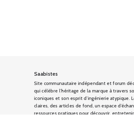
Saabistes
Site communautaire indépendant et forum déd
qui célèbre l’héritage de la marque à travers s
iconiques et son esprit d’ingénierie atypique. 
claires, des articles de fond, un espace d’éch
ressources pratiques pour découvrir, entretenir 
et d’aujourd’hui, le tout dans un cadre non offi
propriété intellectuelle et porté par une com