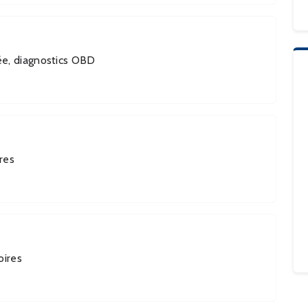
ée, diagnostics OBD
ires
oires