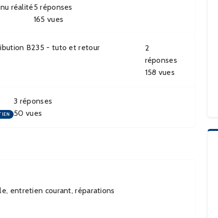
nu réalité
5
réponses
165
vues
bution B235 - tuto et retour
2
réponses
158
vues
3
réponses
50
vues
TIEN
e, entretien courant, réparations