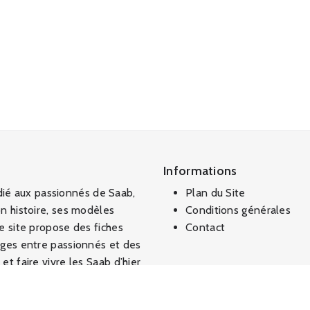
Informations
ié aux passionnés de Saab,
Plan du Site
on histoire, ses modèles
Conditions générales
Le site propose des fiches
Contact
anges entre passionnés et des
et faire vivre les Saab d’hier
ciel, respectueux de la
munauté fière et engagée.