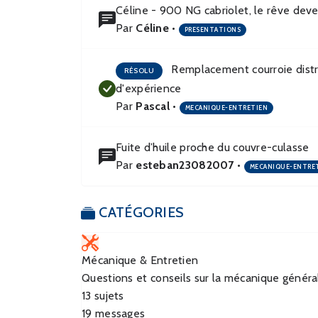
Céline - 900 NG cabriolet, le rêve deve
Par
Céline
•
PRESENTATIONS
Remplacement courroie distri
RÉSOLU
d'expérience
Par
Pascal
•
MECANIQUE-ENTRETIEN
Fuite d’huile proche du couvre-culasse
Par
esteban23082007
•
MECANIQUE-ENTRE
CATÉGORIES
Mécanique & Entretien
Questions et conseils sur la mécanique général
13
sujets
19
messages