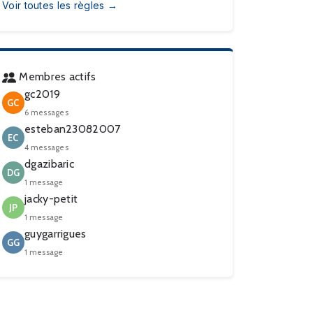
Voir toutes les règles →
Membres actifs
gc2019
GC
6 messages
esteban23082007
EC
4 messages
dgazibaric
DG
1 message
jacky-petit
JP
1 message
guygarrigues
GG
1 message