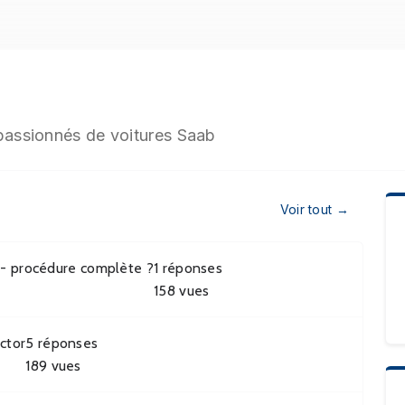
 passionnés de voitures Saab
Voir tout →
 - procédure complète ?
1
réponses
158
vues
ctor
5
réponses
189
vues