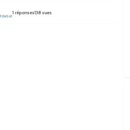
1
réponses
138
vues
#debat