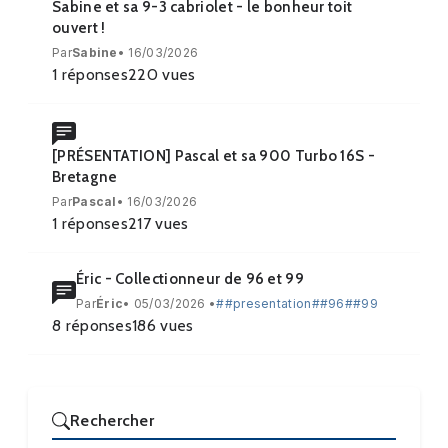
Sabine et sa 9-3 cabriolet - le bonheur toit
ouvert !
Par
Sabine
• 16/03/2026
1
réponses
220
vues
[PRÉSENTATION] Pascal et sa 900 Turbo 16S -
Bretagne
Par
Pascal
• 16/03/2026
1
réponses
217
vues
Éric - Collectionneur de 96 et 99
Par
Éric
• 05/03/2026 •
##presentation
##96
##99
8
réponses
186
vues
Rechercher