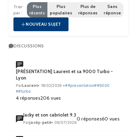
Plus
Plus
Plus de
Sans
Trier
récents
populaires
réponses
réponse
par :
NOUVEAU SUJET
DISCUSSIONS
[PRÉSENTATION] Laurent et sa 9000 Turbo -
Lyon
Par
Laurent
• 18/02/2026 •
##presentation
##9000
##turbo
4
réponses
206
vues
Jacky et son cabriolet 9.3
0
réponses
60
vues
Par
jacky-petit
• 09/07/2026