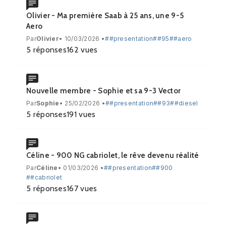
Olivier - Ma première Saab à 25 ans, une 9-5
Aero
Par
Olivier
• 10/03/2026 •
##presentation
##95
##aero
5
réponses
162
vues
Nouvelle membre - Sophie et sa 9-3 Vector
Par
Sophie
• 25/02/2026 •
##presentation
##93
##diesel
5
réponses
191
vues
Céline - 900 NG cabriolet, le rêve devenu réalité
Par
Céline
• 01/03/2026 •
##presentation
##900
##cabriolet
5
réponses
167
vues