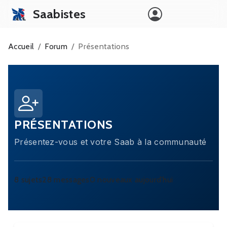
Saabistes
Accueil
Forum
Accueil
Forum
Présentations
Clubs
Histoire
PRÉSENTATIONS
Présentez-vous et votre Saab à la communauté
8
sujets
28
messages
0
nouveaux aujourd'hui