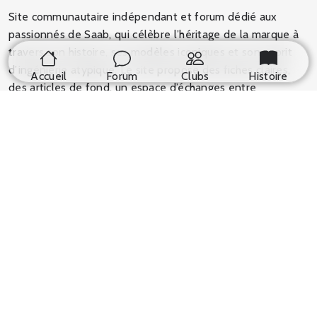
Site communautaire indépendant et forum dédié aux
passionnés de Saab, qui célèbre l’héritage de la marque à
travers son histoire, ses modèles iconiques et son esprit
d’ingénierie atypique. Le site propose des fiches claires,
Accueil
Forum
Clubs
Histoire
des articles de fond, un espace d’échanges entre
passionnés et des ressources pratiques pour découvrir,
entretenir et faire vivre les Saab d’hier et d’aujourd’hui, le
tout dans un cadre non officiel, respectueux de la
propriété intellectuelle et porté par une communauté fière
et engagée.
Informations
Plan du Site
Conditions générales
Contact
© Saabistes 2026